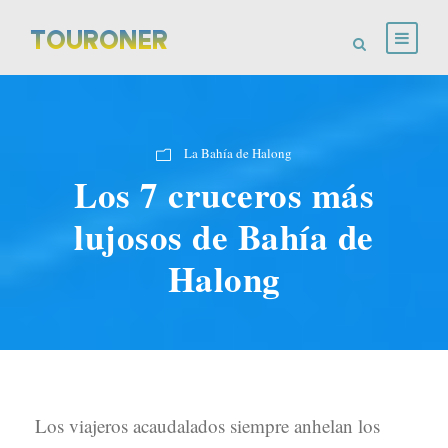
La Bahía de Halong
Los 7 cruceros más
lujosos de Bahía de
Halong
Los viajeros acaudalados siempre anhelan los