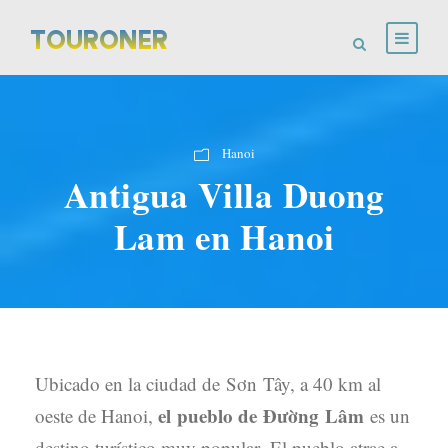
Hanoi
Antigua Villa Duong
Lam en Hanoi
Ubicado en la ciudad de Sơn Tây, a 40 km al
el pueblo de Đường Lâm
oeste de Hanoi,
es un
destino turístico muy popular. El pueblo atrae a